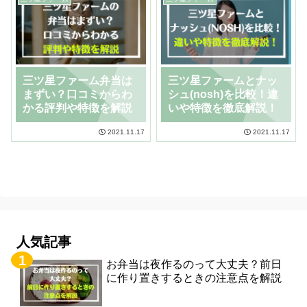
三ツ星ファーム弁当は
三ツ星ファームとナッ
まずい？口コミからわ
シュ(nosh)を比較！違
かる評判や特徴を解説
いや特徴を徹底解説！
2021.11.17
2021.11.17
人気記事
お弁当は夜作るのって大丈夫？前日
に作り置きするときの注意点を解説