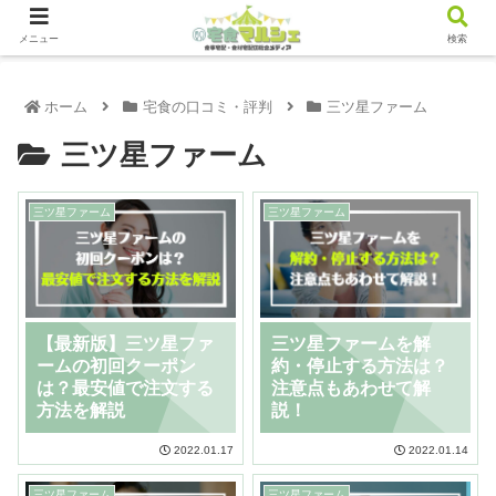
メニュー
検索
ホーム
宅食の口コミ・評判
三ツ星ファーム
三ツ星ファーム
三ツ星ファーム
三ツ星ファーム
【最新版】三ツ星ファ
三ツ星ファームを解
ームの初回クーポン
約・停止する方法は？
は？最安値で注文する
注意点もあわせて解
方法を解説
説！
2022.01.17
2022.01.14
三ツ星ファーム
三ツ星ファーム