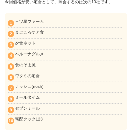
今回価格が安い宅食として、照会するのは次の10社です。
三ツ星ファーム
まごころケア食
夕食ネット
ベルーナグルメ
食のそよ風
ワタミの宅食
ナッシュ(nosh)
ミールタイム
セブンミール
宅配クック123