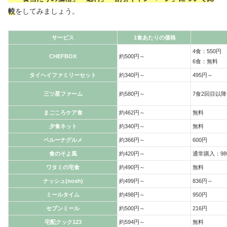
較
をしてみましょう。
サービス
1食あたりの価格
4食：550円
CHEFBOX
約500円～
6食：無料
タイヘイファミリーセット
約340円～
495円～
三ツ星ファーム
約580円～
7食2回目以降
まごころケア食
約462円～
無料
夕食ネット
約340円～
無料
ベルーナグルメ
約366円～
600円
食のそよ風
約420円～
通常購入：98
ワタミの宅食
約490円～
無料
ナッシュ(nosh)
約499円～
836円～
ミールタイム
約498円～
950円
セブンミール
約500円～
216円
宅配クック123
約594円～
無料