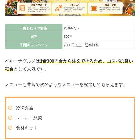
1食あたりの価格
約366円～
送料
600円
割引キャンペーン
7000円以上：送料無料
ベルーナグルメは
1食300円台から注文できるため、コスパの良い
宅食
として人気です。
メニューも豊富で次のようなメニューを配達してもらえます。
冷凍弁当
レトルト惣菜
食材キット