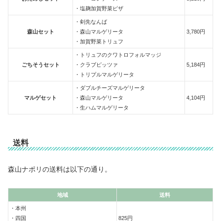
・塩麹加賀野菜ピザ
・剣先なんば
森山セット
・森山マルゲリータ
3,780円
・加賀野菜トリュフ
・トリュフのクワトロフォルマッジ
ごちそうセット
・クラブピッツァ
5,184円
・トリプルマルゲリータ
・ダブルチーズマルゲリータ
マルゲセット
・森山マルゲリータ
4,104円
・生ハムマルゲリータ
送料
森山ナポリの送料は以下の通り。
地域
送料
・本州
・四国
825円