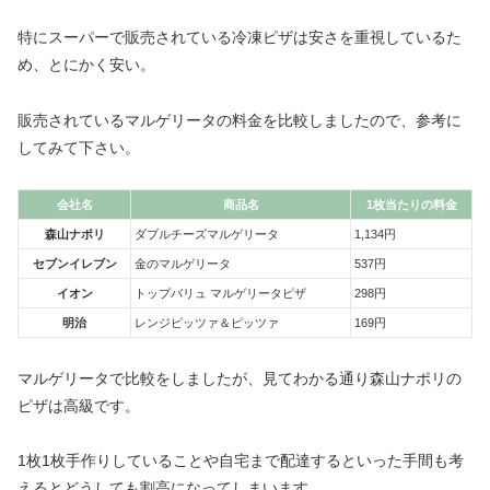
特にスーパーで販売されている冷凍ピザは安さを重視しているた
め、とにかく安い。
販売されているマルゲリータの料金を比較しましたので、参考に
してみて下さい。
会社名
商品名
1枚当たりの料金
森山ナポリ
ダブルチーズマルゲリータ
1,134円
セブンイレブン
金のマルゲリータ
537円
イオン
トップバリュ マルゲリータピザ
298円
明治
レンジピッツァ＆ピッツァ
169円
マルゲリータで比較をしましたが、見てわかる通り森山ナポリの
ピザは高級です。
1枚1枚手作りしていることや自宅まで配達するといった手間も考
えるとどうしても割高になってしまいます。