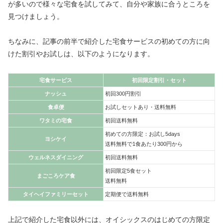
が多いので様々な宅食を試してみて、自分や家族に合うところを
見つけましょう。
ちなみに、記事の前半で紹介した宅食サービスの初めての方に向
けた割引やお試しは、以下のようになります。
宅食サービス
初回限定割引・セット
ナッシュ
初回300円割引
食卓便
お試しセットあり・送料無料
ワタミの宅食
初回送料無料
初めての方限定：お試し5days
ヨシケイ
送料無料で1食あたり300円から
ウェルネスダイニング
初回送料無料
初回限定5食セット
まごころケア食
送料無料
タイヘイファミリーセット
定期便で送料無料
上記で紹介した宅食以外には、オイシックスのはじめての方限定