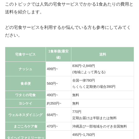
このトピックでは人気の宅食サービスでかかる1食あたりの費用と
送料を紹介します。
どの宅食サービスを利用するか悩んでいる方も参考にしてみてく
ださい。
1食単価(最安
宅食サービス
送料
値)
836円~2,849円
ナッシュ
499円~
(地域によって異なる)
全国一律780円
食卓便
560円~
らくらく定期便の場合390円
ワタミの宅食
490円~
無料
ヨシケイ
約350円~
無料
770円
ウェルネスダイニング
664円~
定期お届けは半額または無料
まごころケア食
470円~
沖縄及び一部地域をのぞき全国無料
495円~1,760円
タイヘイファミリーセッ