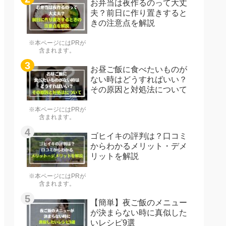
お弁当は夜作るのって大丈
夫？前日に作り置きすると
きの注意点を解説
※本ページにはPRが
含まれます。
お昼ご飯に食べたいものが
ない時はどうすればいい？
その原因と対処法について
※本ページにはPRが
含まれます。
ゴヒイキの評判は？口コミ
からわかるメリット・デメ
リットを解説
※本ページにはPRが
含まれます。
【簡単】夜ご飯のメニュー
が決まらない時に真似した
いレシピ9選