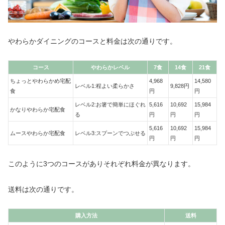
やわらかダイニングのコースと料金は次の通りです。
コース
やわらかレベル
7食
14食
21食
ちょっとやわらかめ宅配
4,968
14,580
レベル1:程よい柔らかさ
9,828円
食
円
円
レベル2:お箸で簡単にほぐれ
5,616
10,692
15,984
かなりやわらか宅配食
る
円
円
円
5,616
10,692
15,984
ムースやわらか宅配食
レベル3:スプーンでつぶせる
円
円
円
このように3つのコースがありそれぞれ料金が異なります。
送料は次の通りです。
購入方法
送料