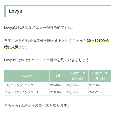
Lovyu
Lovyuはお洒落なメニューが特徴的ですね。
自宅に居ながら外食気分を味わえるということから
20～30代から
特に人気
です。
Lovyuのそれぞれのメニュー料金を見ていきましょう。
5日間コース
6日間コース
メニュー
1日
（月〜金）
（月〜土）
バリエーションコース
¥1,440～
¥6,810～
¥8,180～
クイックダイニングコース
¥1,800～
¥8,510～
¥10,220～
どちらも2人用からのコースとなります。