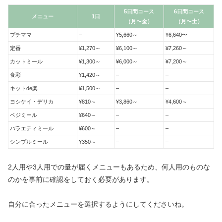
5日間コース
6日間コース
メニュー
1日
（月〜金）
（月〜土）
プチママ
–
¥5,660～
¥6,640〜
定番
¥1,270～
¥6,100～
¥7,260～
カットミール
¥1,300～
¥6,000～
¥7,200～
食彩
¥1,420～
–
–
キットde楽
¥1,500～
–
–
ヨシケイ・デリカ
¥810～
¥3,860～
¥4,600～
ベジミール
¥640～
–
–
バラエティミール
¥600～
–
–
シンプルミール
¥350～
–
–
2人用や3人用での量が届くメニューもあるため、何人用のものな
のかを事前に確認をしておく必要があります。
自分に合ったメニューを選択するようにしてくださいね。