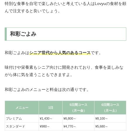
特別な食事を自宅で楽しみたいと考えている人はLovyuの食材を頼
んで注文すると良いでしょう。
和彩ごよみ
和彩ごよみは
シニア世代から人気のあるコース
です。
味付けや栄養素もシニア向けに開発されており、食事を楽しみな
がら体に気を遣うこともできますよ。
和彩ごよみのメニューと料金は次の通りです。
5日間コース
6日間コース
メニュー
1日
（月〜金）
（月〜土）
プレミアム
¥1,430～
¥6,800～
¥8,100～
スタンダード
¥980～
¥4,770～
¥5,680～