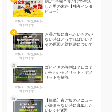
約1年半完全食だけで生活
した男の末路【独占インタ
ビュー】
※本ページにはPRが
含まれます。
お昼ご飯に食べたいものが
ない時はどうすればいい？
その原因と対処法について
※本ページにはPRが
含まれます。
ゴヒイキの評判は？口コミ
からわかるメリット・デメ
リットを解説
※本ページにはPRが
含まれます。
【簡単】夜ご飯のメニュー
が決まらない時に真似した
いレシピ9選