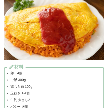
材料
卵 4個
ご飯 300g
鶏もも肉 100g
玉ねぎ 1/4個
牛乳 大さじ2
バター 適量