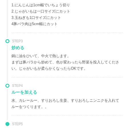
1.にんじんは1cm幅でいちょう切り
2.じゃがいもは一口サイズにカット
3.玉ねぎも1口サイズにカット
4豚バラ肉は5cm幅にカット
STEP3
炒める
鍋に油をひいて、中火で熱します。
まずは豚バラから炒めて、色が変わったら野菜を投入してくださ
い。じゃがいもが柔らかくなったらOKです。
STEP4
ルーを加える
水、カレールー、すりおろし生姜、すりおろしニンニクを入れて
ルーをつくります。。
STEP5