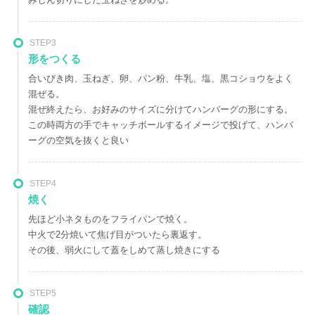
みじん切りにした玉ねぎを炒める。
STEP3
形をつくる
合いびき肉、玉ねぎ、卵、パン粉、牛乳、塩、黒コショウをよく
混ぜる。
混ぜ終えたら、お好みのサイズに分けてハンバーグの形にする。
この時両方の手でキャッチボールするイメージで投げて、ハンバ
ーグの空気を抜くと良い
STEP4
焼く
先ほど小ネタものをフライパンで焼く。
中火で2分焼いて焦げ目がついたら裏返す。
その後、弱火にして蓋をしめて蒸し焼きにする
STEP5
確認