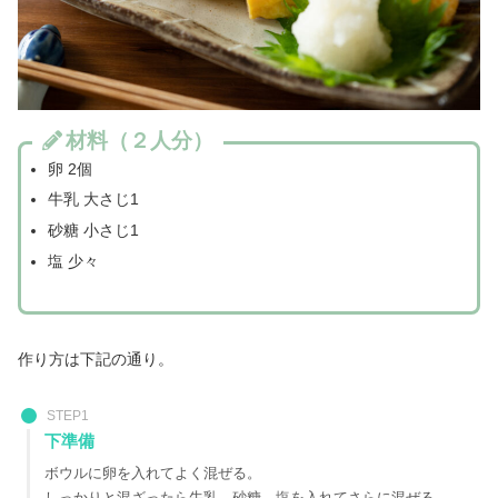
材料（２人分）
卵 2個
牛乳 大さじ1
砂糖 小さじ1
塩 少々
作り方は下記の通り。
STEP1
下準備
ボウルに卵を入れてよく混ぜる。
しっかりと混ざったら牛乳、砂糖、塩を入れてさらに混ぜる。