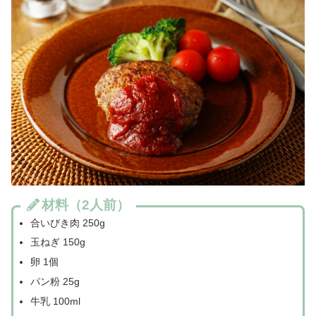
材料（2人前）
合いびき肉 250g
玉ねぎ 150g
卵 1個
パン粉 25g
牛乳 100ml