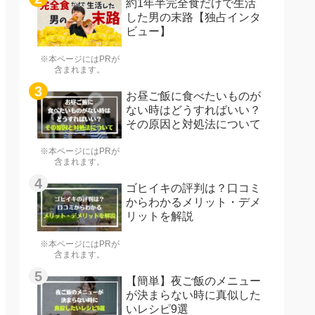
約1年半完全食だけで生活
した男の末路【独占インタ
ビュー】
※本ページにはPRが
含まれます。
お昼ご飯に食べたいものが
ない時はどうすればいい？
その原因と対処法について
※本ページにはPRが
含まれます。
ゴヒイキの評判は？口コミ
からわかるメリット・デメ
リットを解説
※本ページにはPRが
含まれます。
【簡単】夜ご飯のメニュー
が決まらない時に真似した
いレシピ9選