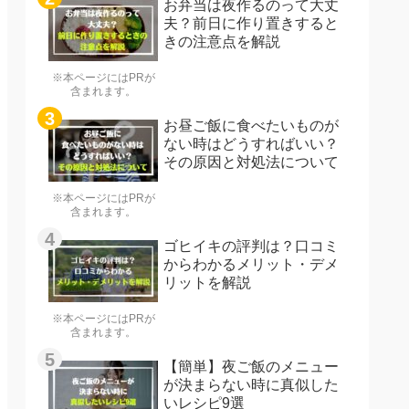
お弁当は夜作るのって大丈
夫？前日に作り置きすると
きの注意点を解説
※本ページにはPRが
含まれます。
お昼ご飯に食べたいものが
ない時はどうすればいい？
その原因と対処法について
※本ページにはPRが
含まれます。
ゴヒイキの評判は？口コミ
からわかるメリット・デメ
リットを解説
※本ページにはPRが
含まれます。
【簡単】夜ご飯のメニュー
が決まらない時に真似した
いレシピ9選