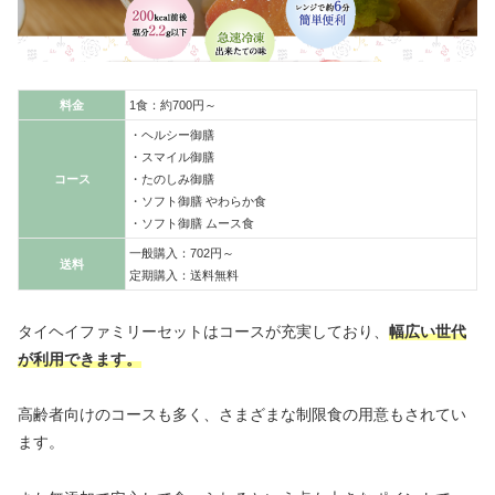
料金
1食：約700円～
・ヘルシー御膳
・スマイル御膳
コース
・たのしみ御膳
・ソフト御膳 やわらか食
・ソフト御膳 ムース食
一般購入：702円～
送料
定期購入：送料無料
タイヘイファミリーセットはコースが充実しており、
幅広い世代
が利用できます。
高齢者向けのコースも多く、さまざまな制限食の用意もされてい
ます。