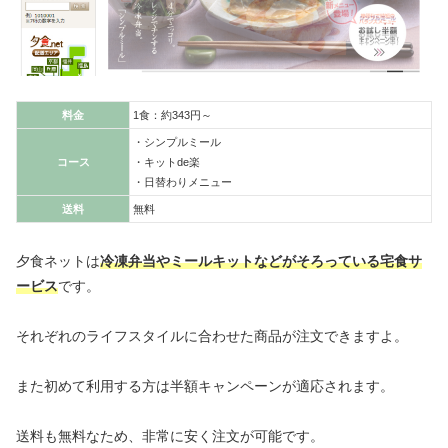
料金
1食：約343円～
・シンプルミール
コース
・キットde楽
・日替わりメニュー
送料
無料
夕食ネットは
冷凍弁当やミールキットなどがそろっている宅食サ
ービス
です。
それぞれのライフスタイルに合わせた商品が注文できますよ。
また初めて利用する方は半額キャンペーンが適応されます。
送料も無料なため、非常に安く注文が可能です。