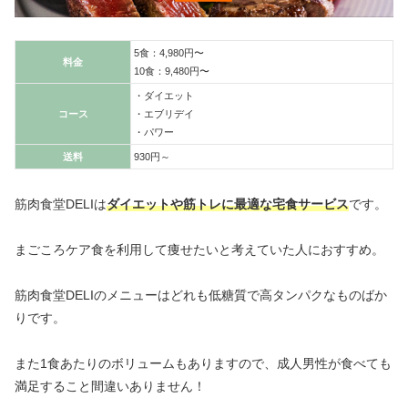
5食：4,980円〜
料金
10食：9,480円〜
・ダイエット
コース
・エブリデイ
・パワー
送料
930円～
筋肉食堂DELIは
ダイエットや筋トレに最適な宅食サービス
です。
まごころケア食を利用して痩せたいと考えていた人におすすめ。
筋肉食堂DELIのメニューはどれも低糖質で高タンパクなものばか
りです。
また1食あたりのボリュームもありますので、成人男性が食べても
満足すること間違いありません！