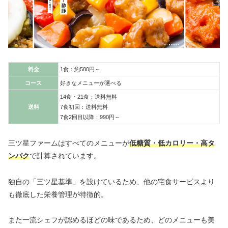
料金
1食：約580円～
コース
好きなメニューが選べる
14食・21食：送料無料
送料
7食初回：送料無料
7食2回目以降：990円～
三ツ星ファームはすべてのメニューが
低糖質・低カロリー・高タ
ンパク
で計算されています。
独自の「三ツ星基準」を設けているため、他の宅食サービスより
も徹底した栄養管理が特徴的。
また一流シェフが認めるほどの味であるため、どのメニューも美