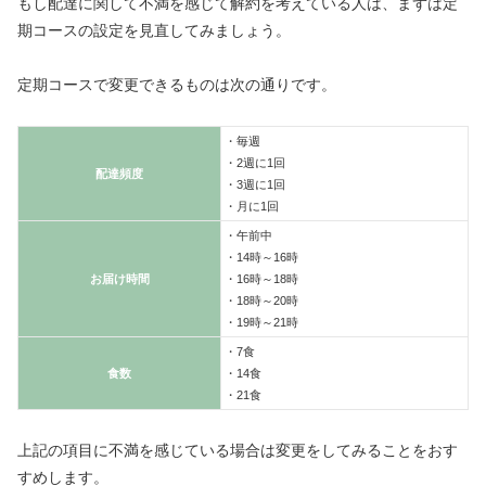
もし配達に関して不満を感じて解約を考えている人は、まずは定
期コースの設定を見直してみましょう。
定期コースで変更できるものは次の通りです。
・毎週
・2週に1回
配達頻度
・3週に1回
・月に1回
・午前中
・14時～16時
お届け時間
・16時～18時
・18時～20時
・19時～21時
・7食
食数
・14食
・21食
上記の項目に不満を感じている場合は変更をしてみることをおす
すめします。