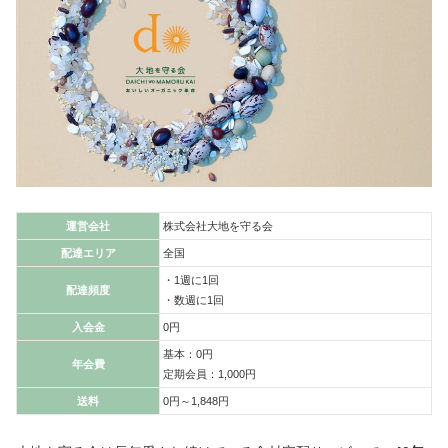
運営会社
株式会社大地を守る会
配達エリア
全国
・1週に1回
配達頻度
・数週に1回
入会金
0円
基本：0円
年会費
定期会員：1,000円
送料
0円～1,848円