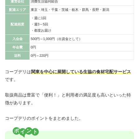
運営会社
消費生活協同組合
配達エリア
東京・埼玉・千葉・茨城・栃木・群馬・長野・新潟
・週に1回
配達頻度
・週3～5回
・都度お届け
入会金
500円～1,000円（出資金として）
年会費
0円
送料
0円～220円
コープデリは
関東を中心に展開している生協の食材宅配サービス
です。
取扱商品は豊富で「便利！」と利用者の満足度も高いといった特
徴があります。
コープデリのポイントをまとめました。
ポ
ン