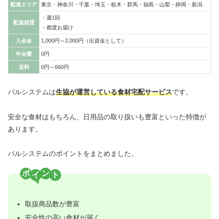
配達エリア
東京・神奈川・千葉・埼玉・栃木・群馬・福島・山梨・静岡・新潟
・週1回
配達頻度
・都度お届け
入会金
1,000円～2,000円（出資金として）
年会費
0円
送料
0円～660円
パルシステムは
生協が運営している食材宅配サービス
です。
安全な食材はもちろん、日用品の取り扱いも豊富といった特徴が
あります。
パルシステムのポイントをまとめました。
ポ
ン
取扱商品数が豊富
安全性の高い食材が届く