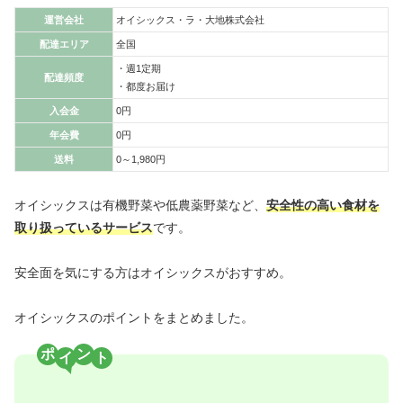
運営会社
オイシックス・ラ・大地株式会社
配達エリア
全国
・週1定期
配達頻度
・都度お届け
入会金
0円
年会費
0円
送料
0～1,980円
オイシックスは有機野菜や低農薬野菜など、
安全性の高い食材を
取り扱っているサービス
です。
安全面を気にする方はオイシックスがおすすめ。
オイシックスのポイントをまとめました。
ポ
ン