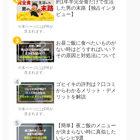
約1年半完全食だけで生活
した男の末路【独占インタ
ビュー】
※本ページにはPRが
含まれます。
お昼ご飯に食べたいものが
ない時はどうすればいい？
その原因と対処法について
※本ページにはPRが
含まれます。
ゴヒイキの評判は？口コミ
からわかるメリット・デメ
リットを解説
※本ページにはPRが
含まれます。
【簡単】夜ご飯のメニュー
が決まらない時に真似した
いレシピ9選